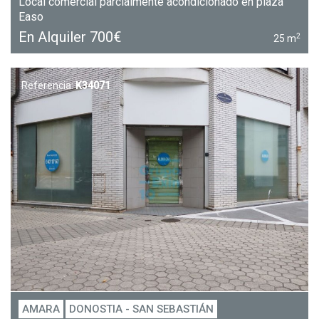
Local comercial parcialmente acondicionado en plaza
Easo
En Alquiler
700€
2
25 m
Referencia:
K34071
AMARA
DONOSTIA - SAN SEBASTIÁN