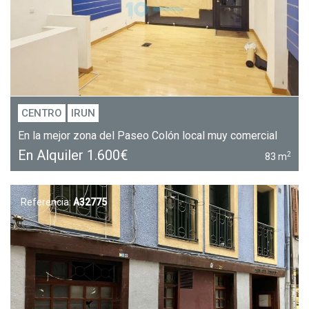
CENTRO
IRUN
En la mejor zona del Paseo Colón local muy comercial
En Alquiler
1.600€
2
83 m
Referencia:
A32775