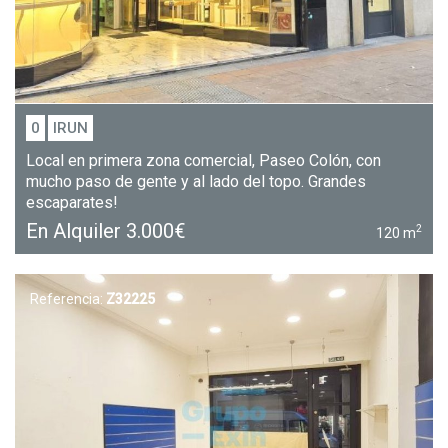
0
IRUN
Local en primera zona comercial, Paseo Colón, con
mucho paso de gente y al lado del topo. Grandes
escaparates!
En Alquiler
3.000€
2
120 m
Referencia:
Z32225