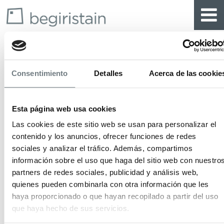
harremanetarak
Consentimiento
Detalles
Acerca de las cookie
Somos una agencia de la propiedad
Esta página web usa cookies
inmobiliaria fundada en 1975. Nos
Las cookies de este sitio web se usan para personalizar el
dedicamos a la intervención en operaciones
contenido y los anuncios, ofrecer funciones de redes
sociales y analizar el tráfico. Además, compartimos
de todo tipo de inmuebles, en especial,
información sobre el uso que haga del sitio web con nuestro
oficinas, terrenos y naves industriales.
partners de redes sociales, publicidad y análisis web,
Nuestro equipo está formado por un grupo
quienes pueden combinarla con otra información que les
haya proporcionado o que hayan recopilado a partir del uso
de profesionales con una extensa
que haya hecho de sus servicios.
experiencia en el sector, gracias a lo cual,