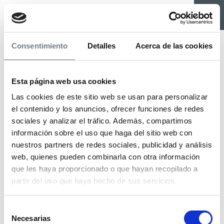
Consentimiento
Detalles
Acerca de las cookies
-
2
Construidos
0m
Esta página web usa cookies
Las cookies de este sitio web se usan para personalizar
el contenido y los anuncios, ofrecer funciones de redes
sociales y analizar el tráfico. Además, compartimos
información sobre el uso que haga del sitio web con
Certificado Energético: exento.
nuestros partners de redes sociales, publicidad y análisis
web, quienes pueden combinarla con otra información
Compartir
que les haya proporcionado o que hayan recopilado a
partir del uso que haya hecho de sus servicios.
Selección
Necesarias
de