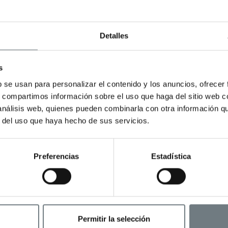
ibutación dependerá de la condición
Detalles
s
b se usan para personalizar el contenido y los anuncios, ofrecer
koa para locales y activos no
s, compartimos información sobre el uso que haga del sitio web 
 análisis web, quienes pueden combinarla con otra información q
r del uso que haya hecho de sus servicios.
 Jurídicos Documentados). En todo caso
Preferencias
Estadística
 pasivos de IVA, existe la posibilidad
, permitiendo que la operación tribute
Permitir la selección