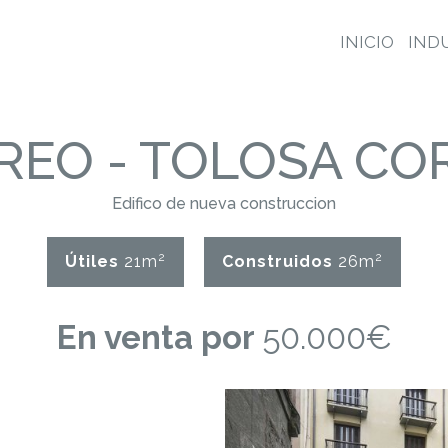
INICIO
IND
REO - TOLOSA
CO
Edifico de nueva construccion
2
2
Útiles
21m
Construidos
26m
En venta por
50.000€