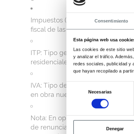
Impuestos (ITP o IVA+AJD): La tr
Consentimiento
fiscal de las partes:
Esta página web usa cookie
Las cookies de este sitio we
ITP: Tipo general del 7% en Gipuz
y analizar el tráfico. Ademá
residenciales.
redes sociales, publicidad y
que hayan recopilado a parti
IVA: Tipo del 21% más AJD (Actos
Selección
Necesarias
de
en obra nueva.
consentimiento
Nota: En operaciones entre sujetos
de renuncia a la exención del IVA
Denegar