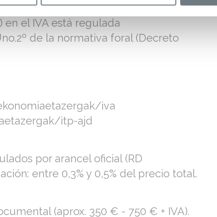
.
P) en el IVA está regulada
Uno.2º de la normativa foral (Decreto
ekonomiaetazergak/iva
etazergak/itp-ajd
ulados por arancel oficial (RD
ión: entre 0,3% y 0,5% del precio total.
ocumental (aprox. 350 € - 750 € + IVA).