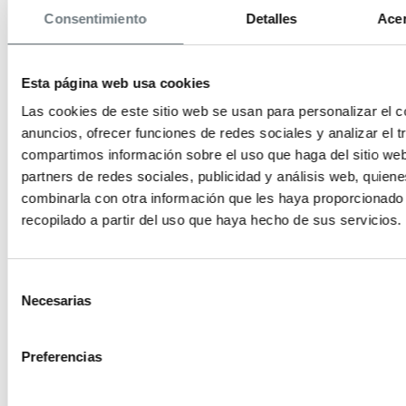
renuncia a la exención del IVA,
Consentimiento
Detalles
Acer
permitiendo que la operación tribute
por este impuesto en lugar de ITP.
Esta página web usa cookies
inversión del sujeto pasivo (ISP) en el
Las cookies de este sitio web se usan para personalizar el c
IVA está regulada principalmente en el
anuncios, ofrecer funciones de redes sociales y analizar el t
artículo 84.Uno.2º de la normativa foral
compartimos información sobre el uso que haga del sitio we
(Decreto Foral 102/1992 y
partners de redes sociales, publicidad y análisis web, quien
combinarla con otra información que les haya proporcionado
actualizaciones).
recopilado a partir del uso que haya hecho de sus servicios.
Consulta aquí los tipos
Selección
vigentes: gipuzkoa.eus/es/web/ekonomi
Necesarias
de
consentimiento
- gipuzkoa.eus/es/web/ekonomiaetazerg
ajd
Preferencias