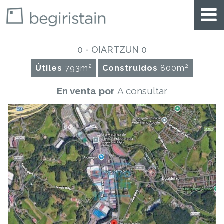
0 - OIARTZUN
0
2
2
Útiles
793m
Construidos
800m
En venta por
A consultar